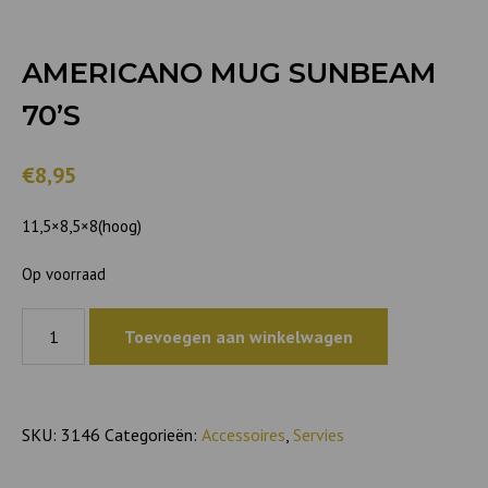
AMERICANO MUG SUNBEAM
70’S
€8,95
11,5×8,5×8(hoog)
Op voorraad
Americano
Toevoegen aan winkelwagen
mug
Sunbeam
70's
aantal
SKU:
3146
Categorieën:
Accessoires
,
Servies