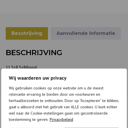
Beschrijving
Aanvullende informatie
BESCHRIJVING
11,5×8,5×8(hoog)
Wij waarderen uw privacy
Wij gebruiken cookies op onze website om u de meest
relevante ervaring te bieden door uw voorkeuren en
herhaalbezoeken te onthouden. Door op “Accepteren” te klikken,
gaat u akkoord met het gebruik van ALLE cookies. U kunt echter
GERELATEERDE PRODUCTEN
wel naar de Cookie-instellingen gaan om gecontroleerde
toestemming te geven.
Privacybeleid