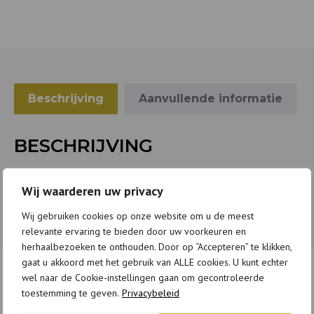
Beschrijving
Aanvullende informatie
BESCHRIJVING
21,7x21x4,7cm
Wij waarderen uw privacy
Wij gebruiken cookies op onze website om u de meest
relevante ervaring te bieden door uw voorkeuren en
herhaalbezoeken te onthouden. Door op “Accepteren” te klikken,
gaat u akkoord met het gebruik van ALLE cookies. U kunt echter
wel naar de Cookie-instellingen gaan om gecontroleerde
GERELATEERDE PRODUCTEN
toestemming te geven.
Privacybeleid