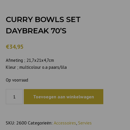
CURRY BOWLS SET
DAYBREAK 70’S
€34,95
Afmeting ; 21,7x21x4,7cm
Kleur ; multicolour o.a paars/lila
Op voorraad
Curry
Toevoegen aan winkelwagen
bowls
set
Daybreak
70's
SKU:
2600
Categorieën:
Accessoires
,
Servies
aantal