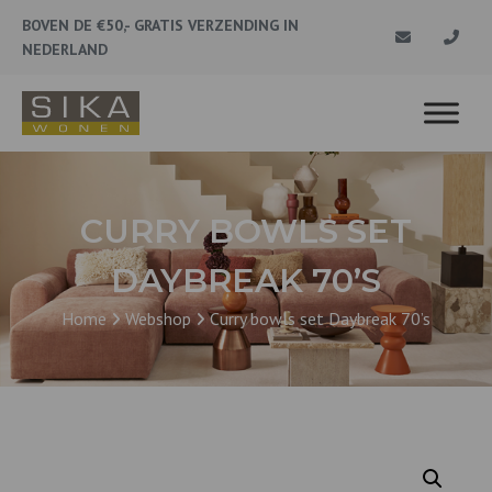
BOVEN DE €50,- GRATIS VERZENDING IN
NEDERLAND
CURRY BOWLS SET
DAYBREAK 70’S
Home
Webshop
Curry bowls set Daybreak 70’s