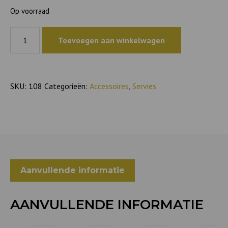
Op voorraad
Coffee
Toevoegen aan winkelwagen
mug
Hail
70's
aantal
SKU:
108
Categorieën:
Accessoires
,
Servies
Aanvullende informatie
AANVULLENDE INFORMATIE