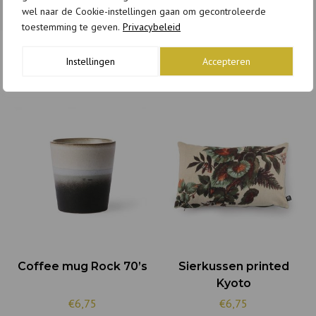
wel naar de Cookie-instellingen gaan om gecontroleerde
toestemming te geven.
Privacybeleid
Instellingen
Accepteren
GERELATEERDE PRODUCTEN
Coffee mug Rock 70’s
Sierkussen printed
Kyoto
€6,75
€6,75