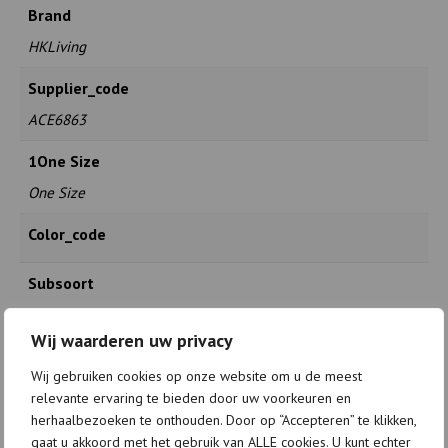
Brand
HKLiving
Supplier_code
ACE6863
1One Size
One Size
Color_code
Subsoort
NVT
Wij waarderen uw privacy
Size
Wij gebruiken cookies op onze website om u de meest
One Size
relevante ervaring te bieden door uw voorkeuren en
herhaalbezoeken te onthouden. Door op “Accepteren” te klikken,
gaat u akkoord met het gebruik van ALLE cookies. U kunt echter