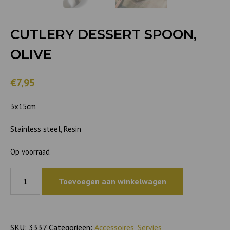
CUTLERY DESSERT SPOON,
OLIVE
€7,95
3x15cm
Stainless steel, Resin
Op voorraad
Cutlery
Toevoegen aan winkelwagen
dessert
spoon,
olive
aantal
SKU:
3337
Categorieën:
Accessoires
,
Servies