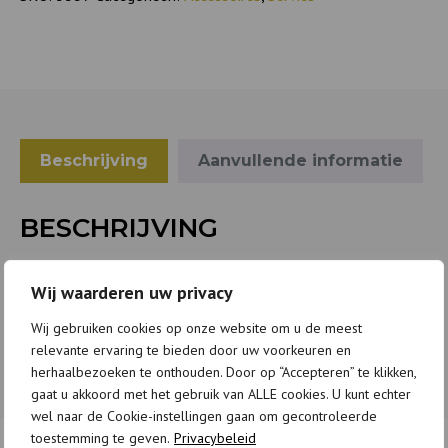
Beschrijving
Aanvullende informatie
BESCHRIJVING
3x15cm
Wij waarderen uw privacy
Stainless steel, Resin
Wij gebruiken cookies op onze website om u de meest
relevante ervaring te bieden door uw voorkeuren en
herhaalbezoeken te onthouden. Door op “Accepteren” te klikken,
gaat u akkoord met het gebruik van ALLE cookies. U kunt echter
wel naar de Cookie-instellingen gaan om gecontroleerde
toestemming te geven.
Privacybeleid