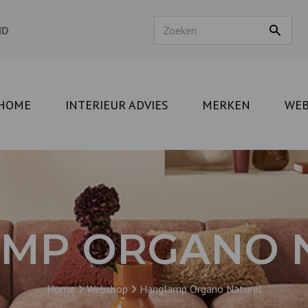
ND
HOME
INTERIEUR ADVIES
MERKEN
WE
MP ORGANO 
Home
Webshop
Hanglamp Organo Naturel