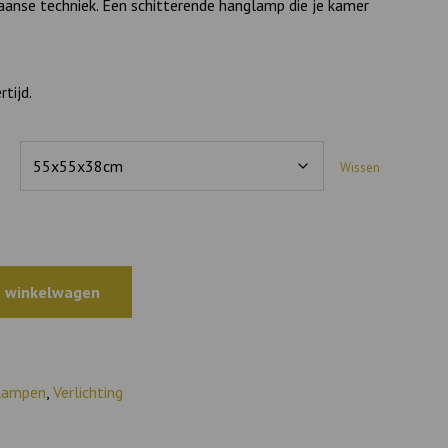
anse techniek. Een schitterende hanglamp die je kamer
tijd.
Wissen
 winkelwagen
lampen
,
Verlichting