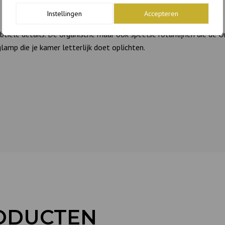
Instellingen
Accepteren
ele details. De organische maar ook speelse rotanlijnen die de Or
amp die je kamer letterlijk doet oplichten.
ODUCTEN