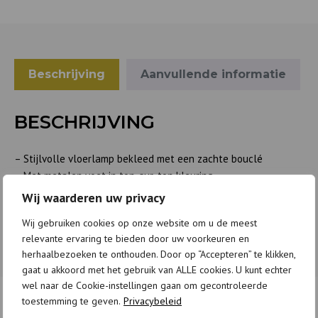
Beschrijving
Aanvullende informatie
BESCHRIJVING
– Stijlvolle vloerlamp bekleed met een zachte bouclé
– Met metalen voet in ton-sur-ton kleuring
– Geschikt voor een E27 lichtbron
Wij waarderen uw privacy
– H 130 cm x Ø 30 cm
Wij gebruiken cookies op onze website om u de meest
relevante ervaring te bieden door uw voorkeuren en
herhaalbezoeken te onthouden. Door op “Accepteren” te klikken,
gaat u akkoord met het gebruik van ALLE cookies. U kunt echter
wel naar de Cookie-instellingen gaan om gecontroleerde
toestemming te geven.
Privacybeleid