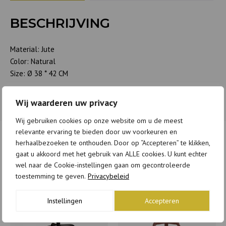
BESCHRIJVING
Material: Jute
Color: Natural
Size: Ø 38 * 42 CM
Wij waarderen uw privacy
Wij gebruiken cookies op onze website om u de meest
relevante ervaring te bieden door uw voorkeuren en
herhaalbezoeken te onthouden. Door op “Accepteren” te klikken,
GERELATEERDE PRODUCTEN
gaat u akkoord met het gebruik van ALLE cookies. U kunt echter
wel naar de Cookie-instellingen gaan om gecontroleerde
toestemming te geven.
Privacybeleid
Instellingen
Accepteren