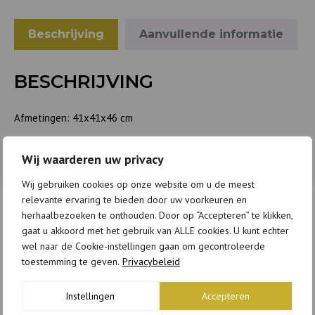
Beschrijving
Aanvullende informatie
BESCHRIJVING
Afmetingen: 41x41x46 cm
Wij waarderen uw privacy
Wij gebruiken cookies op onze website om u de meest
relevante ervaring te bieden door uw voorkeuren en
herhaalbezoeken te onthouden. Door op “Accepteren” te klikken,
GERELATEERDE PRODUCTEN
gaat u akkoord met het gebruik van ALLE cookies. U kunt echter
wel naar de Cookie-instellingen gaan om gecontroleerde
toestemming te geven.
Privacybeleid
Instellingen
Accepteren