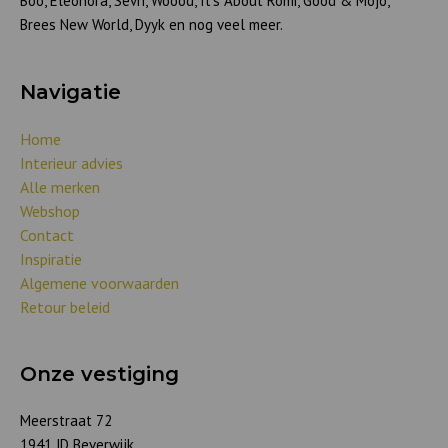
Boo, Eleonora, Sevn, Woood, It’s About Romi, Good & Mojo,
Brees New World, Dyyk en nog veel meer.
Navigatie
Home
Interieur advies
Alle merken
Webshop
Contact
Inspiratie
Algemene voorwaarden
Retour beleid
Onze vestiging
Meerstraat 72
1941 JD Beverwijk