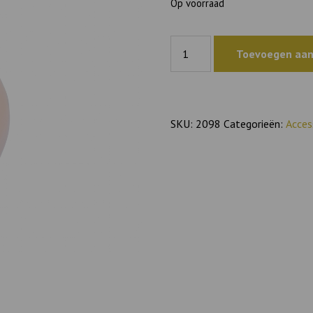
Op voorraad
UNC
Toevoegen aan
Paradiso
aantal
SKU:
2098
Categorieën:
Acces