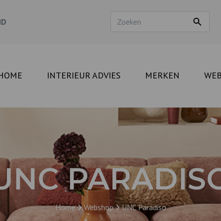
ND
HOME
INTERIEUR ADVIES
MERKEN
WE
UNC PARADIS
Home
Webshop
UNC Paradiso