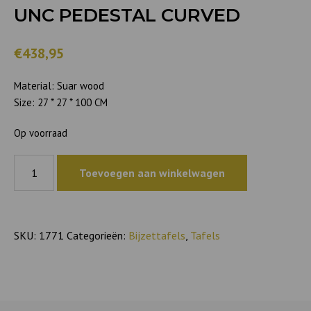
UNC PEDESTAL CURVED
€438,95
Material: Suar wood
Size: 27 * 27 * 100 CM
Op voorraad
UNC
Toevoegen aan winkelwagen
Pedestal
curved
aantal
SKU:
1771
Categorieën:
Bijzettafels
,
Tafels