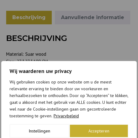
Beschrijving
Aanvullende informatie
BESCHRIJVING
Material: Suar wood
Size: 27 * 27 * 100 CM
Wij waarderen uw privacy
Wij gebruiken cookies op onze website om u de meest
relevante ervaring te bieden door uw voorkeuren en
herhaalbezoeken te onthouden. Door op “Accepteren” te klikken,
gaat u akkoord met het gebruik van ALLE cookies. U kunt echter
wel naar de Cookie-instellingen gaan om gecontroleerde
GERELATEERDE PRODUCTEN
toestemming te geven.
Privacybeleid
Instellingen
Accepteren