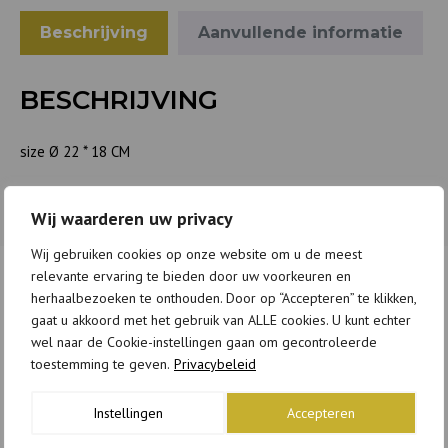
Beschrijving
Aanvullende informatie
BESCHRIJVING
size Ø 22 * 18 CM
Wij waarderen uw privacy
Wij gebruiken cookies op onze website om u de meest
relevante ervaring te bieden door uw voorkeuren en
herhaalbezoeken te onthouden. Door op “Accepteren” te klikken,
GERELATEERDE PRODUCTEN
gaat u akkoord met het gebruik van ALLE cookies. U kunt echter
wel naar de Cookie-instellingen gaan om gecontroleerde
toestemming te geven.
Privacybeleid
Instellingen
Accepteren