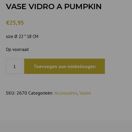
VASE VIDRO A PUMPKIN
€25,95
size Ø 22 * 18 CM
Op voorraad
Vase
Toevoegen aan winkelwagen
Vidro
A
pumpkin
aantal
SKU:
2670
Categorieën:
Accessoires
,
Vazen