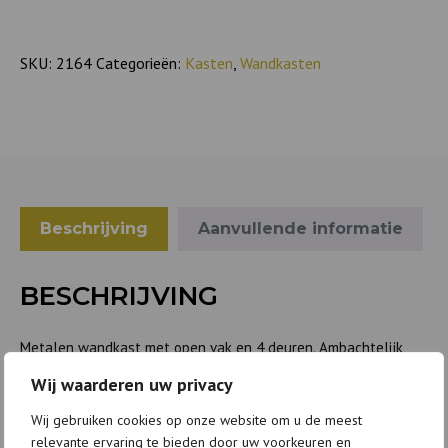
Olijf
groen
aantal
SKU:
2164
Categorieën:
Kasten
,
Wandkasten
Beschrijving
Aanvullende informatie
BESCHRIJVING
Metalen wandkast met open vak en 4 deuren. Ambachtelijk
gemaakt met vintage look in de kleuren olijfgroen, terra of
Wij waarderen uw privacy
zand.
Wij gebruiken cookies op onze website om u de meest
H131 x B90 x D40 cm
relevante ervaring te bieden door uw voorkeuren en