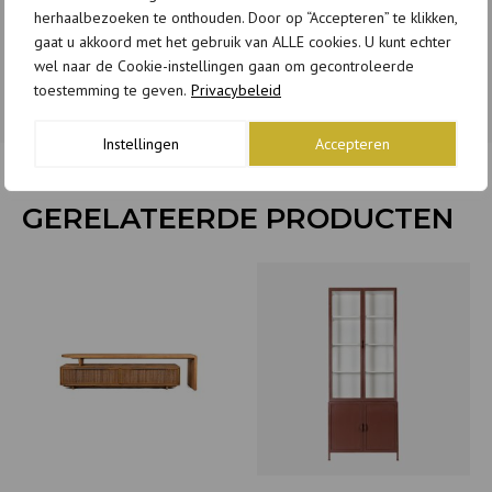
herhaalbezoeken te onthouden. Door op “Accepteren” te klikken,
*Neem contact op voor de levertijd.
gaat u akkoord met het gebruik van ALLE cookies. U kunt echter
wel naar de Cookie-instellingen gaan om gecontroleerde
toestemming te geven.
Privacybeleid
Instellingen
Accepteren
GERELATEERDE PRODUCTEN