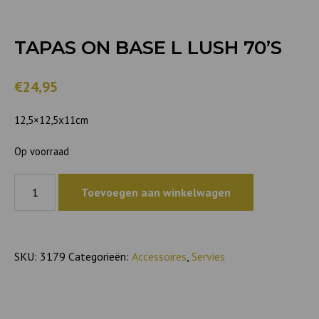
TAPAS ON BASE L LUSH 70’S
€24,95
12,5×12,5x11cm
Op voorraad
Tapas
Toevoegen aan winkelwagen
on
base
L
Lush
SKU:
3179
Categorieën:
Accessoires
,
Servies
70's
aantal