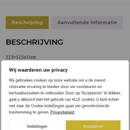
Beschrijving
Aanvullende informatie
BESCHRIJVING
12,5×12,5x11cm
Wij waarderen uw privacy
Wij gebruiken cookies op onze website om u de meest
relevante ervaring te bieden door uw voorkeuren en
herhaalbezoeken te onthouden. Door op “Accepteren” te klikken,
gaat u akkoord met het gebruik van ALLE cookies. U kunt echter
GERELATEERDE PRODUCTEN
wel naar de Cookie-instellingen gaan om gecontroleerde
toestemming te geven.
Privacybeleid
Instellingen
Accepteren