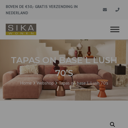
BOVEN DE €50,- GRATIS VERZENDING IN
NEDERLAND
TAPAS ON BASE L LUSH
70’S
Home
Webshop
Tapas on base L Lush 70’s