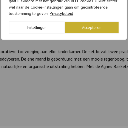
gaat u akkoord met het gebruik van ALLE cookies. U kunt echter
wel naar de Cookie-instellingen gaan om gecontroleerde
toestemming te geven.
Privacybeleid
Instellingen
Accepteren
coratieve toevoeging aan elke kinderkamer. De set bevat twee pra
teddyberen. De ene mand is geborduurd met een mooie regenboog, t
natuurlijke en organische uitstraling hebben. Met de Agnes Baskets