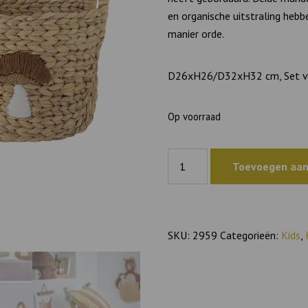
en organische uitstraling hebb
manier orde.
D26xH26/D32xH32 cm, Set v
Op voorraad
Mand
Toevoegen aan
Agnes
aantal
SKU:
2959
Categorieën:
Kids
,