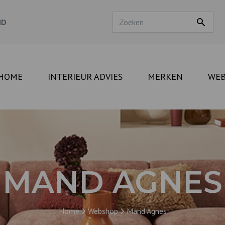
ND
HOME
INTERIEUR ADVIES
MERKEN
WE
MAND AGNES
Home
Webshop
Mand Agnes