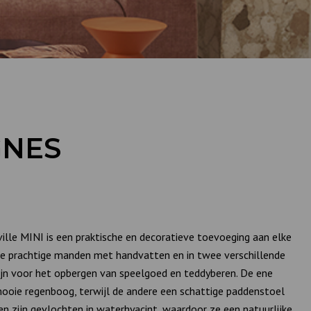
GNES
le MINI is een praktische en decoratieve toevoeging aan elke
ee prachtige manden met handvatten en in twee verschillende
jn voor het opbergen van speelgoed en teddyberen. De ene
ooie regenboog, terwijl de andere een schattige paddenstoel
n zijn gevlochten in waterhyacint, waardoor ze een natuurlijke