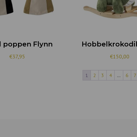
 poppen Flynn
Hobbelkrokodil
€
37,95
€
150,00
1
2
3
4
…
6
7