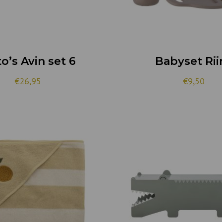
o’s Avin set 6
Babyset Rii
€
26,95
€
9,50