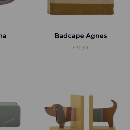
na
Badcape Agnes
€
30,95