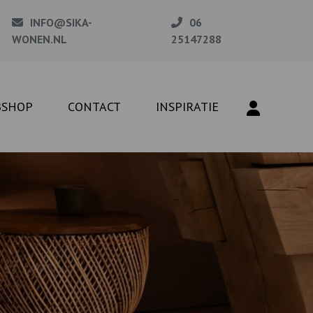
INFO@SIKA-
06
WONEN.NL
25147288
BSHOP
CONTACT
INSPIRATIE