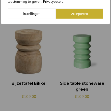
toestemming te geven.
Privacybeleid
Instellingen
Accepteren
GERELATEERDE PRODUCTEN
Bijzettafel Bikkel
Side table stoneware
green
€109,00
€109,00