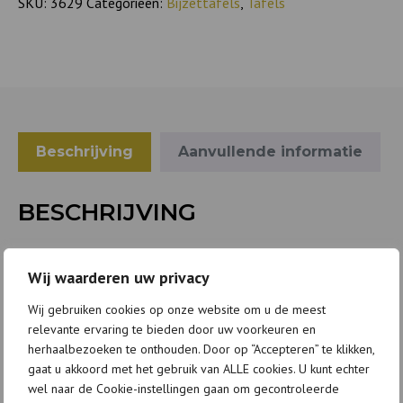
SKU:
3629
Categorieën:
Bijzettafels
,
Tafels
Beschrijving
Aanvullende informatie
BESCHRIJVING
Afmetingen (BxDxH): 28x28x40cm
Wij waarderen uw privacy
Materiaal: Ijzer
Wij gebruiken cookies op onze website om u de meest
Neem contact op voor de levertijd.
relevante ervaring te bieden door uw voorkeuren en
herhaalbezoeken te onthouden. Door op “Accepteren” te klikken,
gaat u akkoord met het gebruik van ALLE cookies. U kunt echter
wel naar de Cookie-instellingen gaan om gecontroleerde