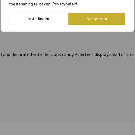
toestemming te geven.
Privacybeleid
Instellingen
Accepteren
d decorated with delicious candy. A perfect display idea for small 