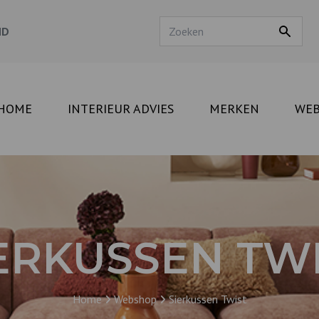
ND
HOME
INTERIEUR ADVIES
MERKEN
WE
ERKUSSEN TW
Home
Webshop
Sierkussen Twist