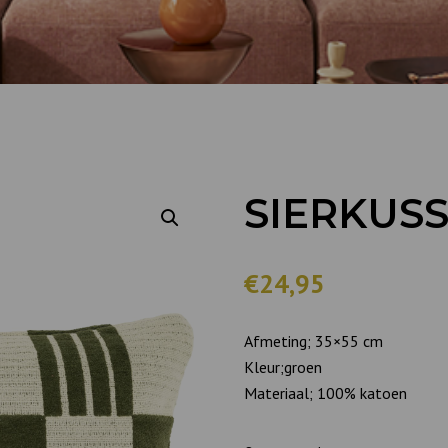
SIERKUS
€24,95
Afmeting; 35×55 cm
Kleur;groen
Materiaal; 100% katoen