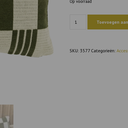
Op voorraad
Sierkussen
Toevoegen aan
Twist
aantal
SKU:
3577
Categorieën:
Acces