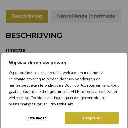
Beschrijving
Aanvullende informatie
BESCHRIJVING
terracotta
20xh16.5cm
Wij waarderen uw privacy
Wij gebruiken cookies op onze website om u de meest
relevante ervaring te bieden door uw voorkeuren en
herhaalbezoeken te onthouden. Door op “Accepteren” te klikken,
gaat u akkoord met het gebruik van ALLE cookies. U kunt echter
wel naar de Cookie-instellingen gaan om gecontroleerde
GERELATEERDE PRODUCTEN
toestemming te geven.
Privacybeleid
Instellingen
Accepteren