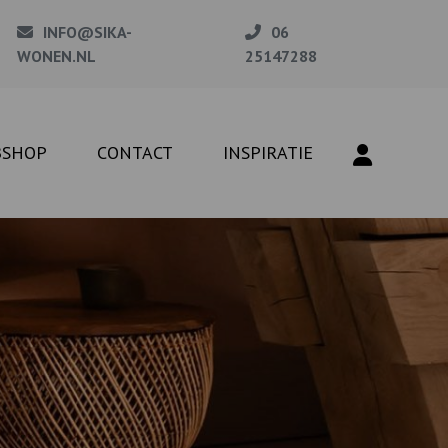
INFO@SIKA-
06
WONEN.NL
25147288
BSHOP
CONTACT
INSPIRATIE