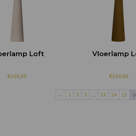
oerlamp Loft
Vloerlamp L
€
169,00
€
169,00
←
1
2
3
…
13
14
15
1