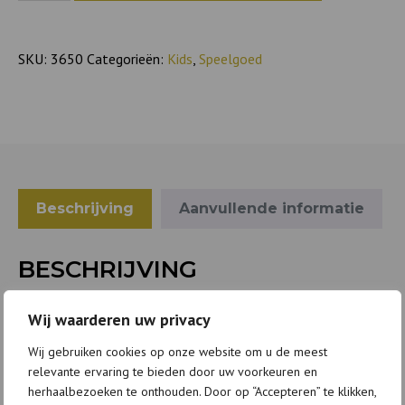
aantal
SKU:
3650
Categorieën:
Kids
,
Speelgoed
Beschrijving
Aanvullende informatie
BESCHRIJVING
Deze charmante teddybeer is gemaakt van katoen met een
Wij waarderen uw privacy
bloemenmotief en een zachte vulling.
Wij gebruiken cookies op onze website om u de meest
Met zijn roze pom-poms en vriendelijk gezicht is Sofi een
relevante ervaring te bieden door uw voorkeuren en
perfect speel- en knuffelkameraadje.
herhaalbezoeken te onthouden. Door op “Accepteren” te klikken,
Afmeting; 18 cm x 114,50 cm